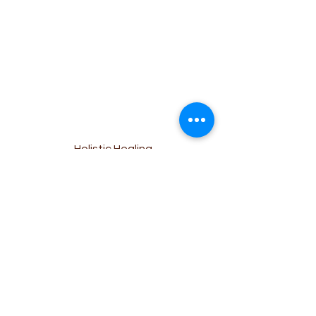
Holistic Healing
Raphaela Halter
Psychedelische Therapeutin, MIND Foundation
Dipl. Tanz- und
Bewegungstherapeutin, IAC Zürich
Dipl. Yogalehrerin
Master of Arts in Ge
rmanistik und Philosophie
Lehrdiplom für Maturitätsschulen
Krankenkassen anerkannt über
die
Z
usatzversicherung